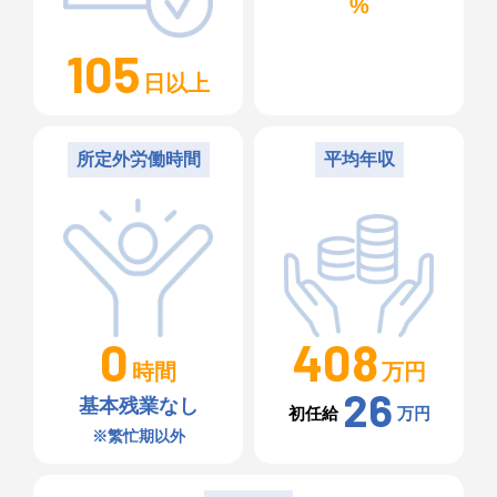
%
105
日以上
所定外労働時間
平均年収
408
0
万円
時間
26
基本残業なし
初任給
万円
※繁忙期以外