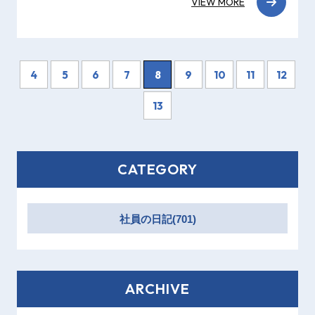
VIEW MORE
4
5
6
7
8
9
10
11
12
13
CATEGORY
社員の日記(701)
ARCHIVE