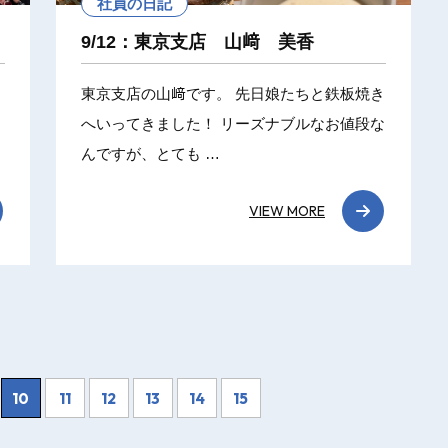
社員の日記
9/12：東京支店 山﨑 美香
東京支店の山﨑です。 先日娘たちと鉄板焼き
へいってきました！ リーズナブルなお値段な
んですが、とても …
VIEW MORE
10
11
12
13
14
15