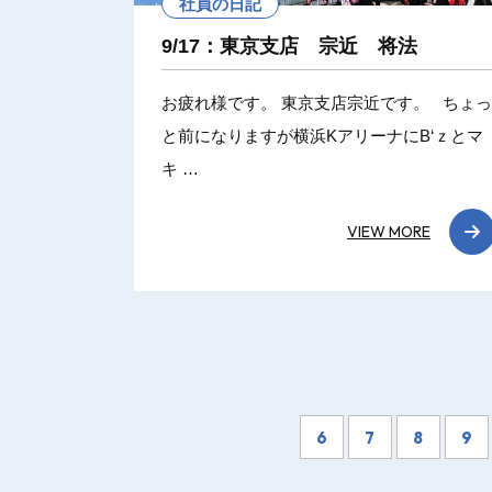
社員の日記
9/17：東京支店 宗近 将法
お疲れ様です。 東京支店宗近です。 ちょっ
と前になりますが横浜KアリーナにB‘ｚとマ
キ …
VIEW MORE
6
7
8
9