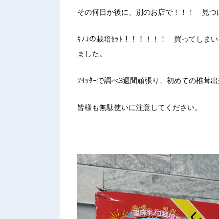
その何日
か後に、
別のお店
で！！！
見つ
ｷﾉｺの
栽培ｾｯ
ﾄ！！！
！！！
買ってし
まい
ま
した。
ﾂｲｯﾀ
ｰで調べ
3週間頑
張り、初
めての椎
茸出
皆様も無
駄使いに
注意して
ください
。