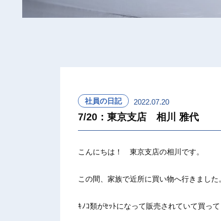
社員の日記
2022.07.20
7/20：東京支店 相川 雅代
こんにち
は！ 東
京支店の
相川です
。
この間、
家族で近
所に買い
物へ行き
ました
ｷﾉｺ類
がｾｯﾄ
になって
販売され
ていて買
って