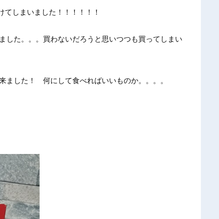
け
てしまい
ました！
！！！！
！
まし
た。。。
買わない
だろうと
思いつつ
も買って
しまい
来ま
した！
何にして
食べれば
いいもの
か。。。
。