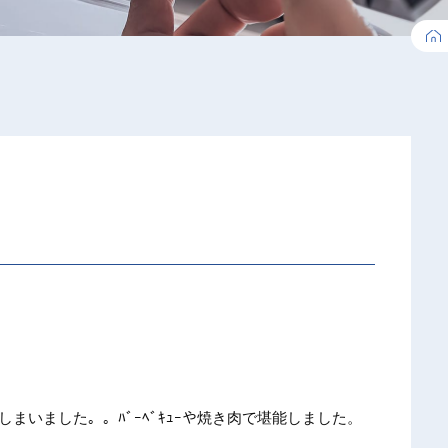
。
しま
いました
。。ﾊﾞ
ｰﾍﾞｷ
ｭｰや焼
き肉で堪
能しまし
た。