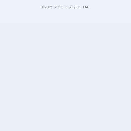
© 2022 J-TOP Industry Co., Ltd..