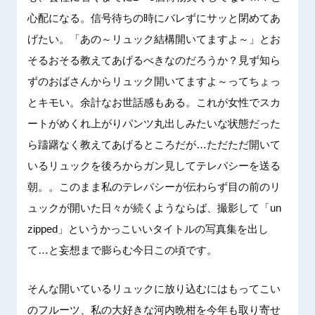
心配になる。信号待ちの時にバレずにサッと閉めてあ
げたい。「あの～リュック結構開いてますよ～」とお
そるおそる教えてあげるべきなのだろうか？見ず知ら
ずのおばさんからリュック開いてますよ～ってちょっ
とキモい。余計なお世話感もある。これが女性でスカ
ートがめくれ上がりパンツ丸出しみたいな状態だった
ら躊躇なく教えてあげるところだが…ただただ開いて
いるリュックを後ろからガン見してテレパシーを送る
朝。。このまま私のテレパシーが伝わらず目の前のリ
ュックが開いた日々が続くようならば、撮影して「un
zipped」というかっこいいタイトルの写真集を出し
て…と妄想まで膨らむ今日この頃です。
そんな開いているリュックに放り込むにはもってこい
のフルーツ、私の大好きな河内晩柑を今年も取り寄せ