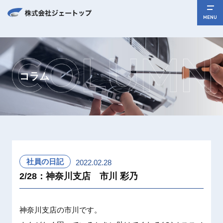
MENU
コラム
社員の日記
2022.02.28
2/28：神奈川支店 市川 彩乃
神奈川支
店の市川
です。