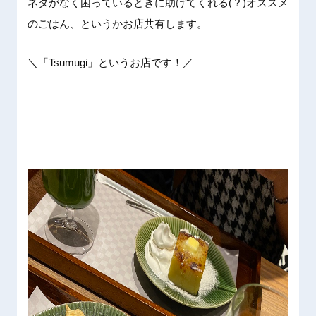
ネタがな
く困って
いるとき
に助けて
くれる(
？)オス
スメ
のご
はん、と
いうかお
店共有し
ます。
＼「Ts
umug
i」とい
うお店で
す！／