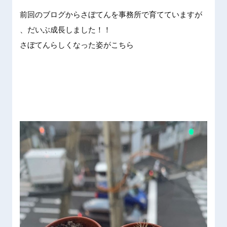
前回のブ
ログから
さぼてん
を事務所
で育てて
いますが
、だいぶ
成長しま
した！！
さぼてん
らしくな
った姿が
こちら