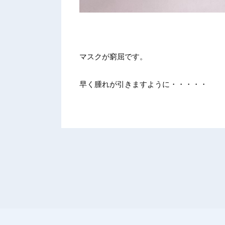
マスクが
窮屈です
。
早く腫れ
が引きま
すように
・・・・
・