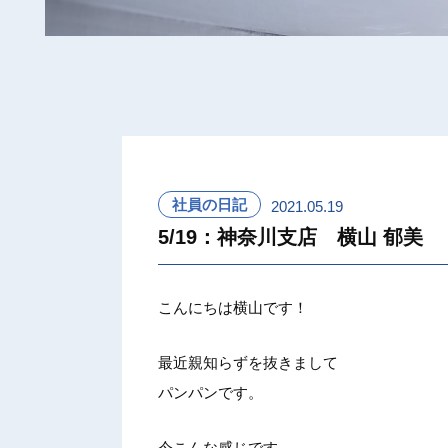
社員の日記
2021.05.19
5/19：神奈川支店 横山 郁美
こんにち
は横山で
す！
最近親知
らずを抜
きまして
パンパン
です。
今こんな
感じです
。