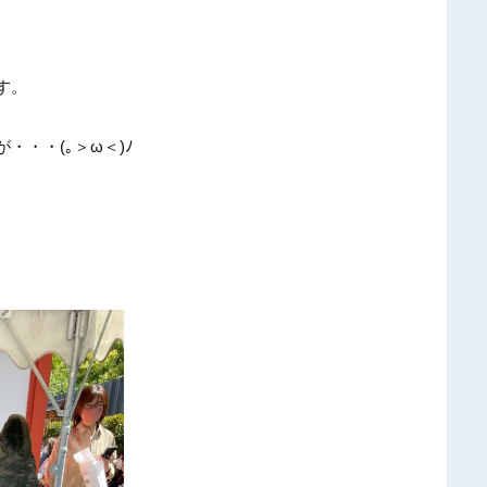
す。
・・(｡＞ω＜)ﾉ