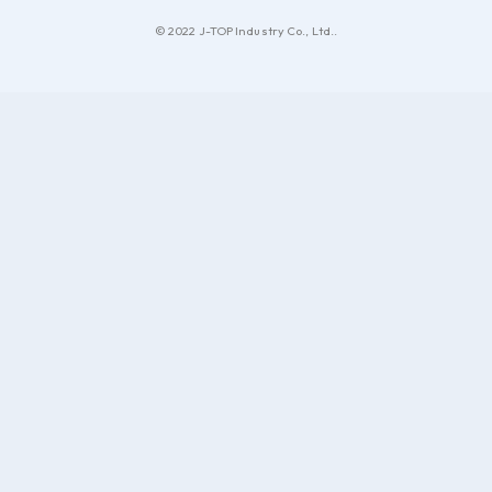
© 2022 J-TOP Industry Co., Ltd..