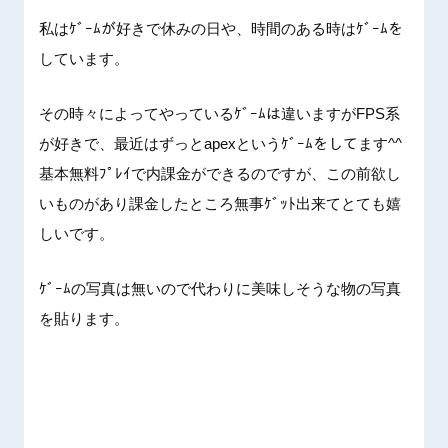
私はｹﾞ
ｰﾑが好
きで休み
の日や、
時間のあ
る時はｹ
ﾞｰﾑを
していま
す。
その時々
によって
やってい
るｹﾞｰ
ﾑは違い
ますがF
PS系
が
好きで、
最近はず
っとap
exとい
うｹﾞｰ
ﾑをして
ます^^
基本無料
ﾌﾟﾚｲ
で内課金
ができる
のですが
、この前
欲し
いも
のがあり
課金した
ところ無
事ｹﾞｯ
ﾄ出来て
とても嬉
しいです
。
ｹﾞｰﾑ
の写真は
無いので
代わりに
美味しそ
うな物の
写真
を貼
ります。