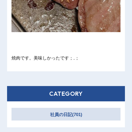
焼肉です
。美味し
かったで
す；₋；
CATEGORY
社員の日記(701)