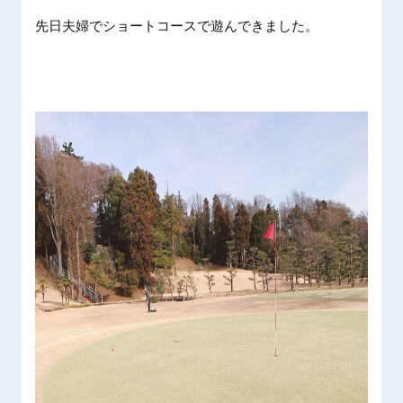
先日夫婦
でショー
トコース
で遊んで
きました
。