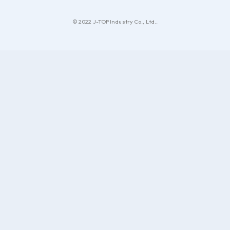
© 2022 J-TOP Industry Co., Ltd..