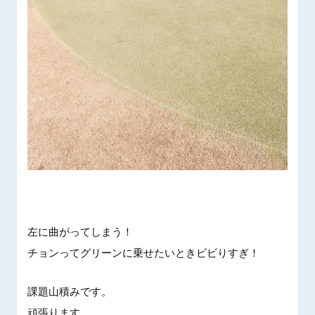
左に曲が
ってしま
う！
チョンっ
てグリー
ンに乗せ
たいとき
ビビりす
ぎ！
課題山積
みです。
頑張りま
す。