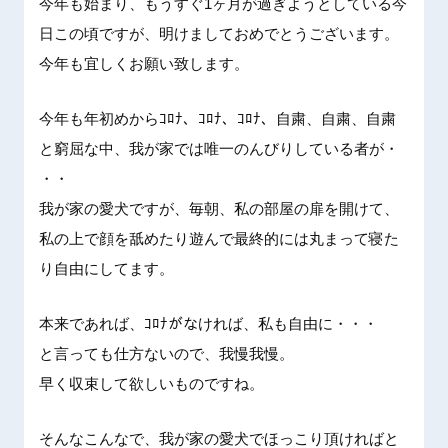
今年も始
まり、も
うすぐ1
ヶ月が過
ぎようと
している
今
日この
頃ですが
、明けま
しておめ
でとうご
ざいます
。
今年も
宜しくお
願い致し
ます。
今年も年
初めから
ｺﾛﾅ、
ｺﾛﾅ、
ｺﾛﾅ、
自粛、自
粛、自粛
と窮屈な
中、我が
家では唯
一のんび
りしてい
る者が・
・・
我が家の
愛犬です
が、毎朝
、私の部
屋の扉を
開けて、
私の上で
顔を舐め
たり遊ん
で最終的
には丸ま
って寝た
り自由に
してます
。
本来であ
れば、ｺ
ﾛﾅがな
ければ、
私も自由
に・・・
と言って
も仕方な
いので、
我慢我慢
。
早く収束
して欲し
いもので
すね。
そんなこ
んなで、
我が家の
愛犬でほ
っこり頂
ければと