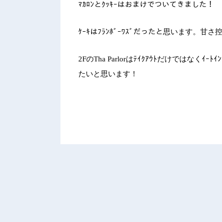
ﾏｶﾛﾝとｸｯｷｰはおまけでついてきました！
ｹｰｷはﾌﾗﾝﾎﾞｰﾜｽﾞだったと思います。
2F
の
Tha Parlor
はﾃｲｸｱｳﾄだけではなくｲｰ
たいと思います！