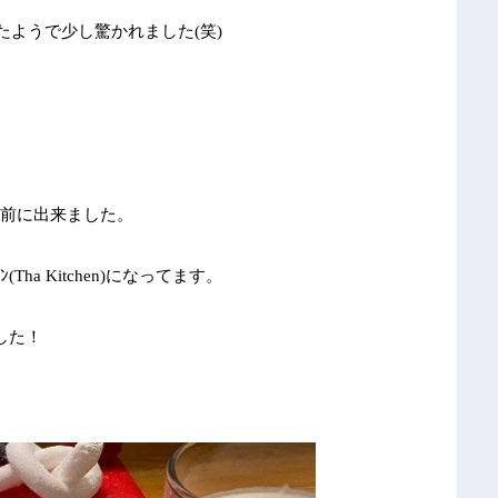
たようで少し驚かれました
(
笑
)
構前に出来ました。
ﾝ
(Tha Kitchen)
になってます。
ました！