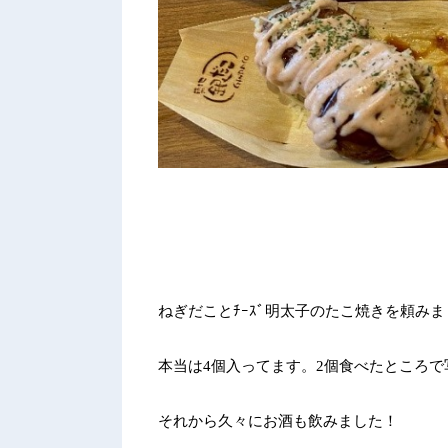
ねぎだことﾁｰｽﾞ明太子のたこ焼きを頼み
本当は
4
個入ってます。
2
個食べたところで
それから久々にお酒も飲みました！