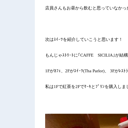
店員さんもお昼から飲むと思っていなかっ
次はｽｲｰﾂを紹介していこうと思います！
もんじゃｽﾄﾘｰﾄに｢
CAFFE
SICILIA
｣が結
1F
がｶﾌｪ、
2F
がｽｲｰﾂ
(Tha Parlor)
、
3F
がﾚｽﾄﾗ
私は
1F
で紅茶を
2F
でｹｰｷとﾌﾟﾘﾝを購入し