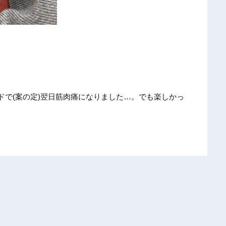
ド
で(案の
定)翌日
筋肉痛に
なりまし
た…。で
も楽しか
っ