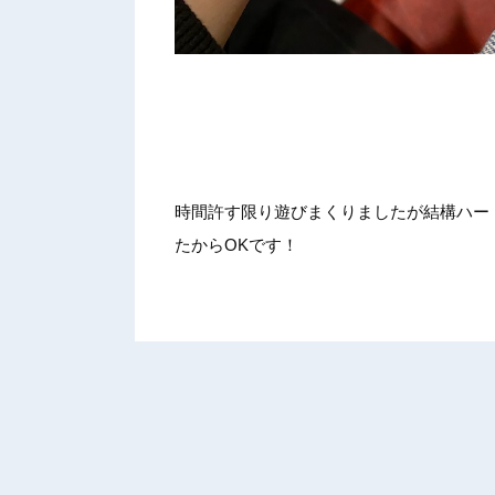
時間許す
限り遊び
まくりま
したが結
構ハー
たから
OKです
！