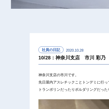
社員の日記
2020.10.28
10/28：神奈川支店 市川 彩乃
神奈川支
店の市川
です。
先日屋内
アスレチ
ックこと
トンデミ
に行っ
トランポ
リンだっ
たりボル
ダリング
だった