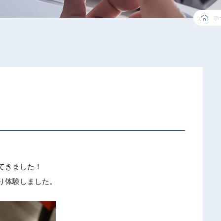
ホ
て
きました
！
り
体験しま
した。