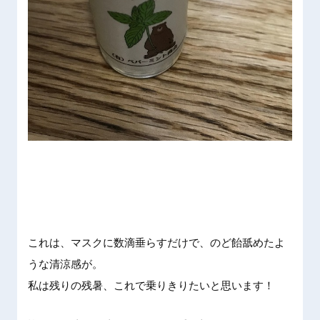
これは、
マスクに
数滴垂ら
すだけで
、のど飴
舐めたよ
うな清涼
感が。
私は残り
の残暑、
これで乗
りきりた
いと思い
ます！