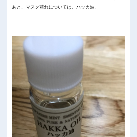
あと、マ
スク蒸れ
について
は、ハッ
カ油。