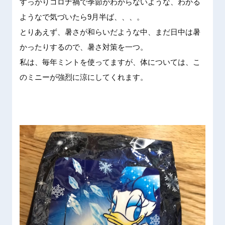
すっかり
コロナ禍
で季節が
わからな
いような
、わかる
ようなで
気づいた
ら9月半
ば、、、
。
とりあえ
ず、暑さ
が和らい
だような
中、まだ
日中は暑
かったり
するので
、暑さ対
策を一つ
。
私は、毎
年ミント
を使って
ますが、
体につい
ては、こ
のミニー
が強烈に
涼にして
くれます
。