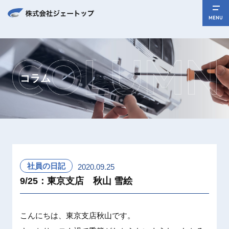
MENU
コラム
社員の日記
2020.09.25
9/25：東京支店 秋山 雪絵
こんにち
は、東京
支店秋山
です。