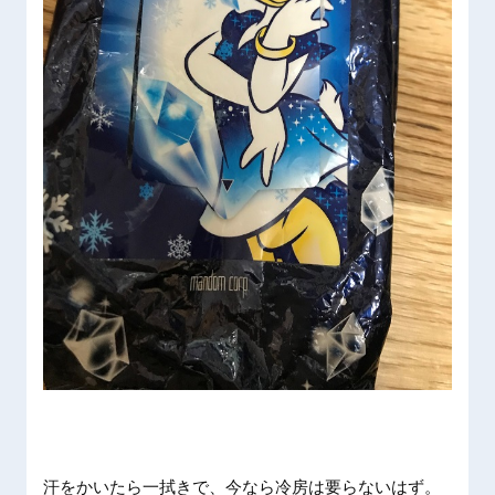
汗をかい
たら一拭
きで、今
なら冷房
は要らな
いはず。