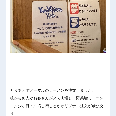
とりあえ
ずノーマ
ルのラー
メンを注
文しまし
た。
後から何
人かお客
さんが来
て肉増し
・野菜増
し・ニン
ニク少な
目・油増
し増しと
かオリジ
ナル注文
が飛び交
う！