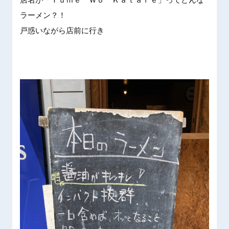
ラーメン
？！
戸惑いな
がら店前
に行き