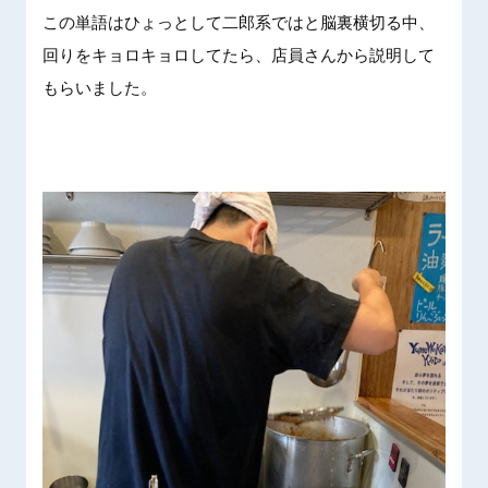
この単語
はひょっ
として二
郎系では
と脳裏横
切る中、
回りをキ
ョロキョ
ロしてた
ら、店員
さんから
説明して
もらいま
した。