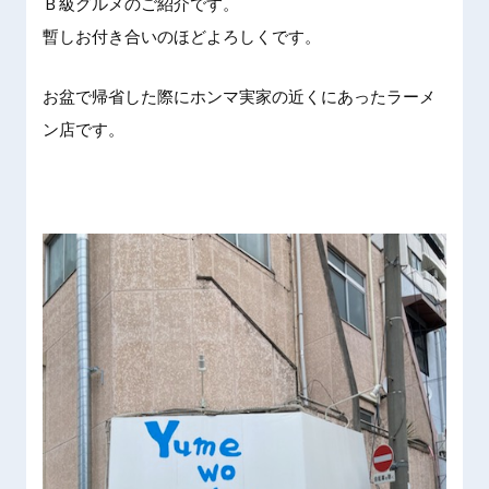
Ｂ級グル
メのご紹
介です。
暫しお付
き合いの
ほどよろ
しくです
。
お盆で帰
省した際
にホンマ
実家の近
くにあっ
たラーメ
ン店です
。