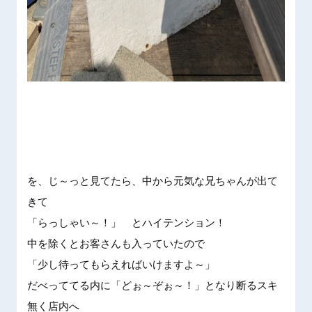
を、じ～
っと見て
たら、中
から元気
な兄ちゃ
んが出て
きて
「らっし
ゃい～！
」 とハ
イテンシ
ョン！
中を除く
とお客さ
んも入っ
ていたの
で
「少し待
ってもら
えればい
けますよ
～」
だべって
てる内に
「どぉ～
ぞぉ～！
」となり
断るスキ
無く店内
へ