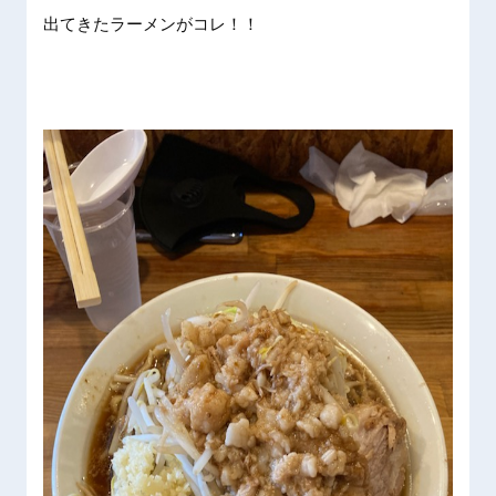
出てきた
ラーメン
がコレ！
！