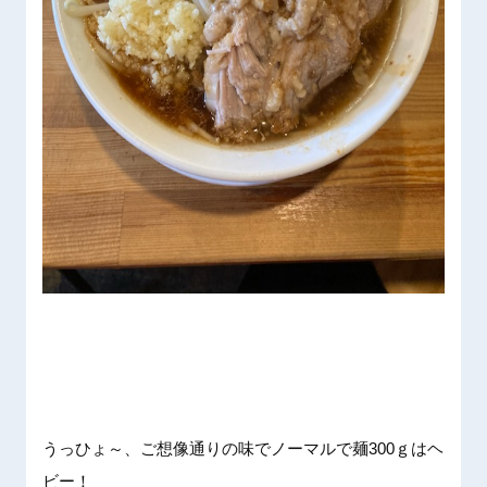
うっひょ
～、ご想
像通りの
味でノー
マルで麺
300ｇ
はヘ
ビー
！