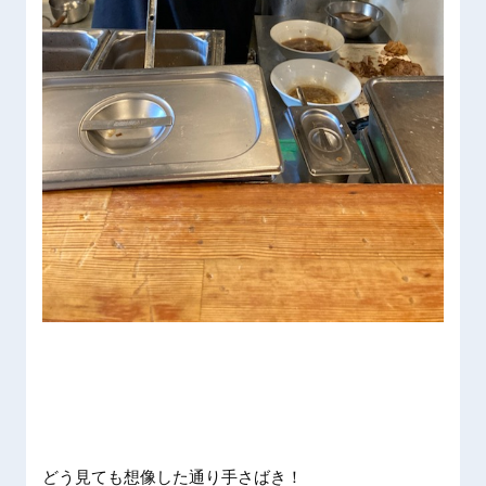
どう見て
も想像し
た通り手
さばき！