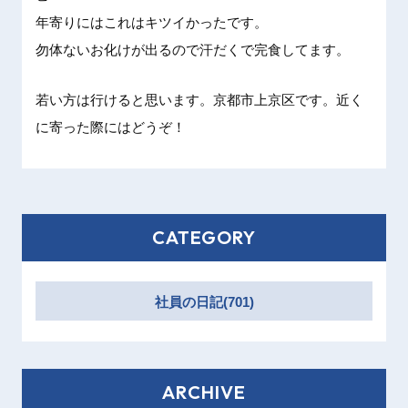
年寄りに
はこれは
キツイか
ったです
。
勿体ない
お化けが
出るので
汗だくで
完食して
ます。
若い方は
行けると
思います
。京都市
上京区で
す。近く
に寄った
際にはど
うぞ！
CATEGORY
社員の日記(701)
ARCHIVE