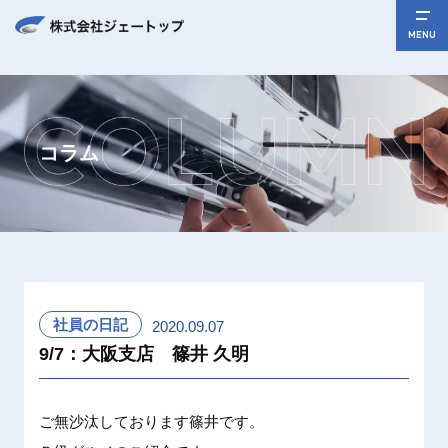
MENU
コラム
社員の日記
2020.09.07
9/7：大阪支店 篠井 久明
ご無沙汰
しており
ます篠井
です。