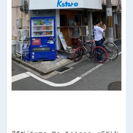
店名が「
Ｙｕｍｅ
Ｗｏ
Ｋａｔａ
ｒｅ」っ
てどんな