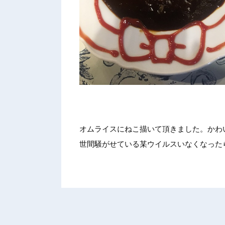
オムライ
スにねこ
描いて頂
きました
。かわ
世間騒が
せている
某ウイル
スいなく
なった