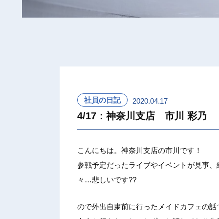
社員の日記
2020.04.17
4/17：神奈川支店 市川 彩乃
こんにち
は。神奈
川支店の
市川です
！
参戦予定
だったラ
イブやイ
ベントが
見事、
々…悲し
いです?
?
ので外出
自粛前に
行ったメ
イドカフ
ェの話