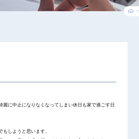
綺
麗に中止
になりな
くなって
しまい休
日も家で
過ごす日
で
もしよう
と思いま
す。