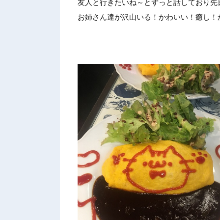
友人と行
きたいね
～とずっ
と話して
おり先
お姉さん
達が沢山
いる！か
わいい！
癒し！