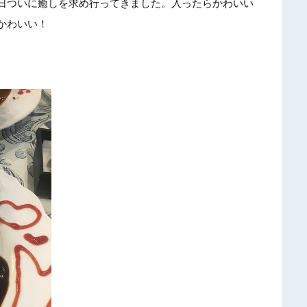
日
ついに癒
しを求め
行ってき
ました。
入ったら
かわいい
か
わいい！