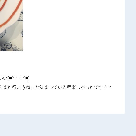
い
い(=^
・・^=
)
ら
また行こ
うね。と
決まって
いる程楽
しかった
です＾＾