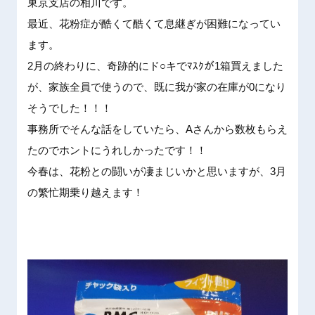
東京支店
の相川で
す。
最近、花
粉症が酷
くて酷く
て息継ぎ
が困難に
なってい
ます。
2月の終
わりに、
奇跡的に
ド○キで
ﾏｽｸが
1箱買え
ました
が
、家族全
員で使う
ので、既
に我が家
の在庫が
0になり
そうでし
た！！！
事務所で
そんな話
をしてい
たら、A
さんから
数枚もら
え
たので
ホントに
うれしか
ったです
！！
今春は、
花粉との
闘いが凄
まじいか
と思いま
すが、3
月
の繁忙
期乗り越
えます！