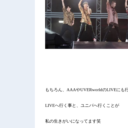
もちろん、
AAA
や
UVERworld
の
LIVE
にも
LIVE
へ行く事と、ユニバへ行くことが
私の生きがいになってます笑