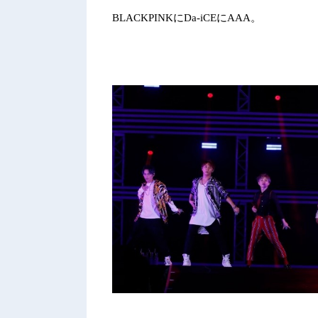
BLACKPINK
に
Da-iCE
に
AAA
。