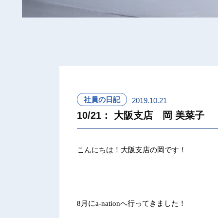
社員の日記
2019.10.21
10/21： 大阪支店 岡 美菜子
こんにちは！大阪支店の岡です！
8
月に
a-nation
へ行ってきました！