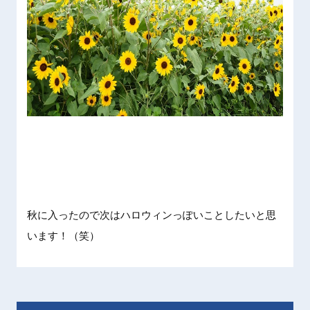
秋に入っ
たので次
はハロウ
ィンっぽ
いことし
たいと思
います！
（笑）