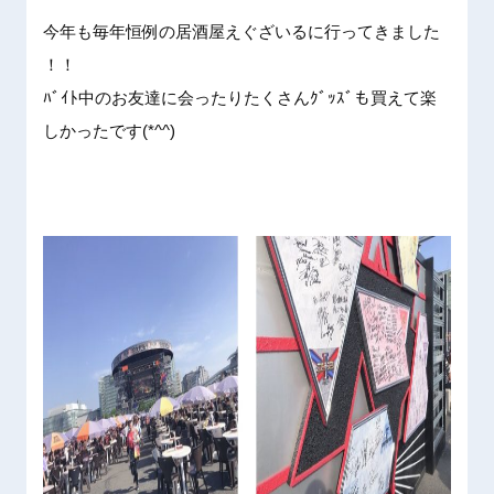
今年も毎
年恒例の
居酒屋え
ぐざいる
に行って
きました
！！
ﾊﾞｲﾄ
中のお友
達に会っ
たりたく
さんｸﾞ
ｯｽﾞも
買えて楽
しかった
です(*
^^)