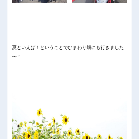
夏といえ
ば！とい
うことで
ひまわり
畑にも行
きました
〜！