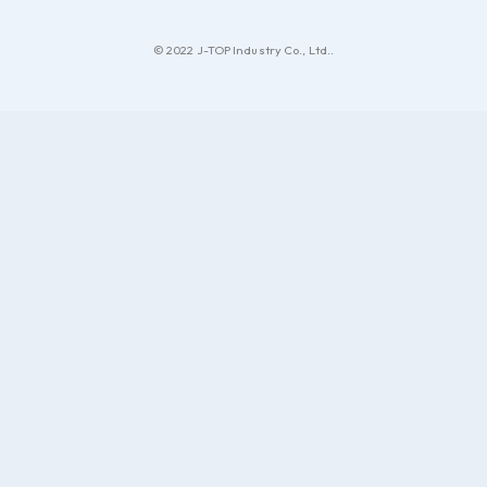
© 2022 J-TOP Industry Co., Ltd..