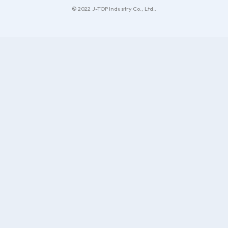
© 2022 J-TOP Industry Co., Ltd..