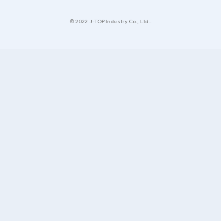
© 2022 J-TOP Industry Co., Ltd..