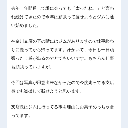
去年一年
間通して
誰に会っ
ても「太
ったね。
」と言わ
れ続けて
きたので
今年は頑
張って痩
せようと
ジムに通
い始めま
した。
神奈川支
店の下の
階にはジ
ムがあり
ますので
仕事終わ
りに走っ
てから帰
ってます
。汗かい
て、今日
も一日頑
張った！
感が出る
のでとて
もいいで
す。もち
ろん仕事
も頑張っ
ています
が。
今回は写
真が用意
出来なか
ったので
今度走っ
てる支店
長でも盗
撮して載
せようと
思います
。
支店長は
ジムに行
ってる事
を理由に
お菓子め
っちゃ食
ってます
。