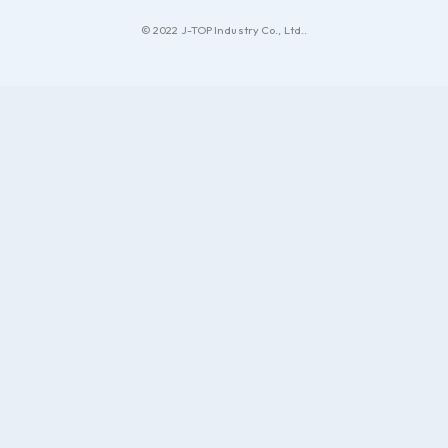
© 2022 J-TOP Industry Co., Ltd..