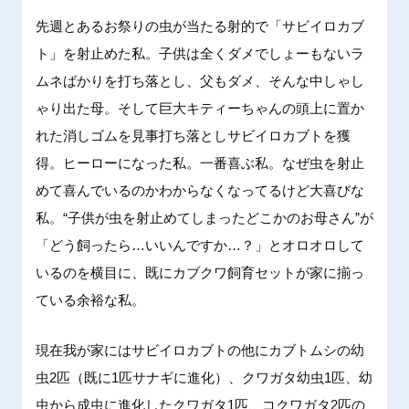
先週とあるお祭りの虫が当たる射的で「サビイロカブ
ト」を射止めた私。子供は全くダメでしょーもないラ
ムネばかりを打ち落とし、父もダメ、そんな中しゃし
ゃり出た母。そして巨大キティーちゃんの頭上に置か
れた消しゴムを見事打ち落としサビイロカブトを獲
得。ヒーローになった私。一番喜ぶ私。なぜ虫を射止
めて喜んでいるのかわからなくなってるけど大喜びな
私。“子供が虫を射止めてしまったどこかのお母さん”が
「どう飼ったら…いいんですか…？」とオロオロして
いるのを横目に、既にカブクワ飼育セットが家に揃っ
ている余裕な私。
現在我が家にはサビイロカブトの他にカブトムシの幼
虫2匹（既に1匹サナギに進化）、クワガタ幼虫1匹、幼
虫から成虫に進化したクワガタ1匹、コクワガタ2匹の