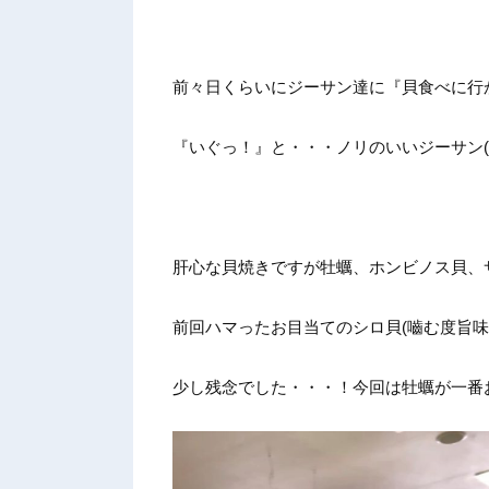
前々日くらいにジーサン達に『貝食べに行
『いぐっ！』と・・・ノリのいいジーサン(^
肝心な貝焼きですが牡蠣、ホンビノス貝、
前回ハマったお目当てのシロ貝(嚙む度旨味
少し残念でした・・・！今回は牡蠣が一番