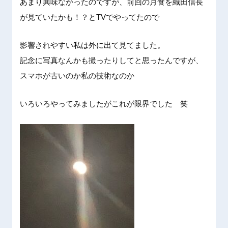
あまり興
味なかっ
たのです
が、前回
の月食を
織田信長
が見てい
たかも！
？とTV
でやって
たので
影
響されや
すい私は
外に出て
見てまし
た。
記念に写
真なんか
も撮った
りしてと
思ったん
ですが、
スマホが
古いのか
私の技術
なのか
い
ろいろや
ってみま
したがこ
れが限界
でした
笑