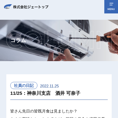
MENU
コラム
社員の日記
2022.11.25
11/25：神奈川支店 酒井 可奈子
皆さん先
日の皆既
月食は見
ましたか
？