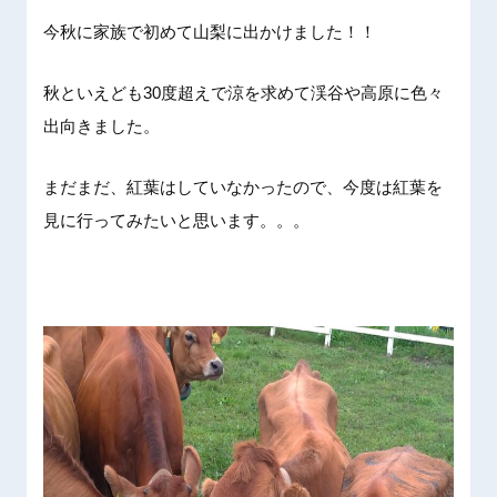
今秋に家
族で初め
て山梨に
出かけま
した！！
秋といえ
ども30
度超えで
涼を求め
て渓谷や
高原に色
々
出向き
ました。
まだまだ
、紅葉は
していな
かったの
で、今度
は紅葉を
見に行っ
てみたい
と思いま
す。。。