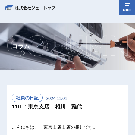
MENU
コラム
社員の日記
2024.11.01
11/1：東京支店 相川 雅代
こんにち
は。 東
京支店支
店の相川
です。