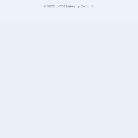
© 2022 J-TOP Industry Co., Ltd..