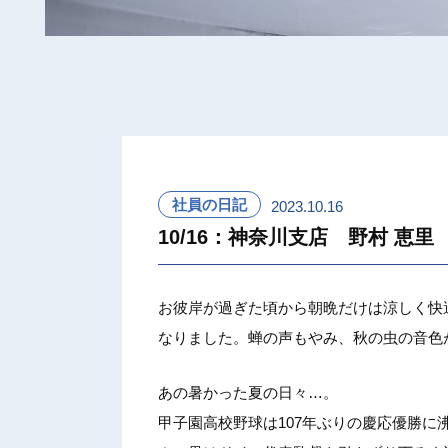
社員の日記
2023.10.16
10/16：神奈川支店 野村 恵里
お彼岸が過ぎた頃から朝晩だけは涼しく快
なりました。蝉の声もやみ、秋の虫の音色
あの暑かった夏の日々…。
甲子園高校野球は107年ぶりの慶応優勝