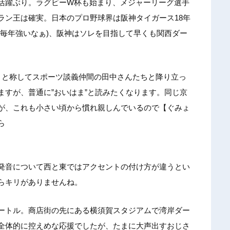
活躍ぶり。ラグビーW杯も始まり、メジャーリーグ選手
ラン王は確実。日本のプロ野球界は阪神タイガース18年
(毎年強いなぁ)、阪神はソレを目指して早くも関西ダー
りと称してスポーツ談義仲間の田中さんたちと降り立っ
ますが、普通に”おいはま”と読みたくなります。同じ京
が、これも小さい頃から慣れ親しんでいるので【ぐみょ
ら
発音について西と東ではアクセントの付け方が違うとい
らキリがありませんね。
ートル。商店街の先にある横須賀スタジアムで湾岸ダー
全体的に控えめな応援でしたが、たまに大声出すおじさ