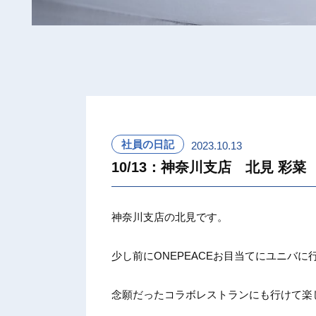
社員の日記
2023.10.13
10/13：神奈川支店 北見 彩菜
神奈川支
店の北見
です。
少し前に
ONEP
EACE
お目当て
にユニバ
に
念願だっ
たコラボ
レストラ
ンにも行
けて楽