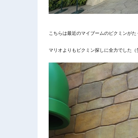
こちらは
最近のマ
イブーム
のピクミ
ンがた
マリオよ
りもピク
ミン探し
に全力で
した（