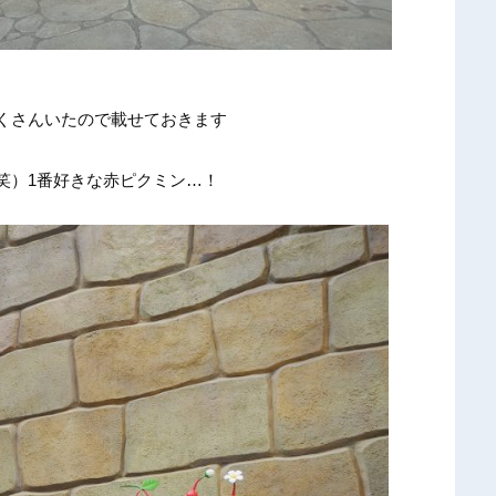
く
さんいた
ので載せ
ておきま
す
笑
）1番好
きな赤ピ
クミン…
！