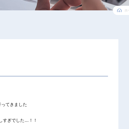
ホ
行って
きました
し
すぎでし
た…！！